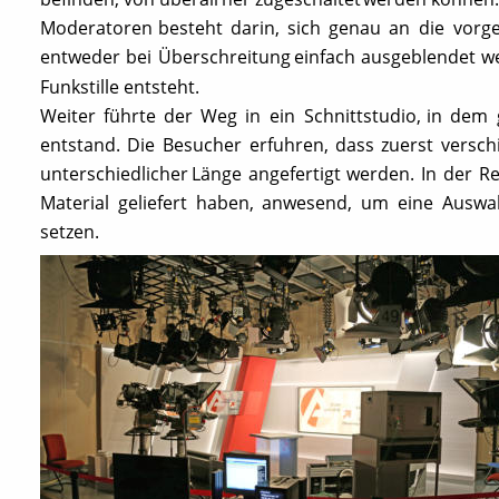
Moderatoren
besteht
darin,
sich
genau
an
die
vorg
entweder
bei
Überschreitung
einfach
ausgeblendet
w
Funkstille entsteht. 
Weiter
führte
der
Weg
in
ein
Schnittstudio,
in
dem
entstand.
Die
Besucher
erfuhren,
dass
zuerst
versch
unterschiedlicher
Länge
angefertigt
werden.
In
der
Re
Material
geliefert
haben,
anwesend,
um
eine
Auswa
setzen.