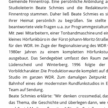
Gemeinde
Finnentrop.
Eine
persönliche
Anbindung
a
Studioleiterin
Beate
Schmies
und
die
Redakteurin
Finnentrop
stammen.
Daher
ließ
Beate
Schmies
es
s
ihrer
Heimat
persönlich
zu
begrüßen.
Sie
stellte
beantwortete viele Fragen u.a. zur Programmgestaltun
Mit
zwei
Mitarbeitern,
einer
Tonbandmaschine
und
e
kleines
Hörfunkbüro
in
der
Fürst-Johann-Moritz-Straß
für
den
WDR.
Im
Zuge
der
Regionalisierung
des
WDR
1980er
Jahren
zu
einem
kompletten
Hörfunkstu
ausgebaut.
Das
Sendegebiet
umfasst
den
Raum
zw
Lüdenscheid
und
Winterberg.
1996
folgte
der
Vorbildcharakter.
Die
Produktion
wurde
komplett
auf
d
Studio
im
ganzen
WDR.
Zum
damaligen
Zeitpunkt
Bahnhof
eines
der
modernsten
Rundfunkstudios
in
E
Team auf Sendung. 
Beate
Schmies
erklärte:
"Wir
denken
crossmedial,
da
das
Thema,
die
Geschichte
und
überlegen
dann,
wie