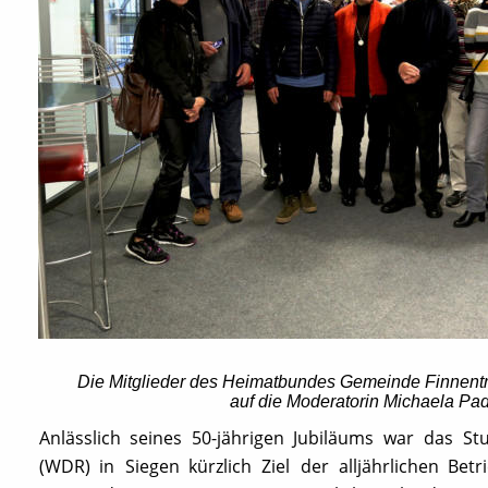
Die Mitglieder des Heimatbundes Gemeinde Finnentr
auf die Moderatorin Michaela Padbe
Anlässlich
seines
50-jährigen
Jubiläums
war
das
St
(WDR)
in
Siegen
kürzlich
Ziel
der
alljährlichen
Betr