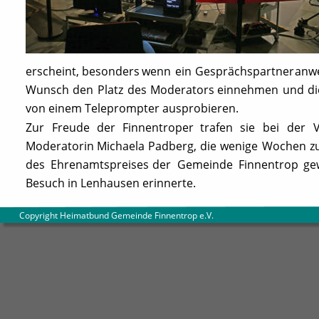
erscheint,
besonders
wenn
ein
Gesprächspartner
anw
Wunsch
den
Platz
des
Moderators
einnehmen
und
di
von einem Teleprompter ausprobieren. 
Zur
Freude
der
Finnentroper
trafen
sie
bei
der
Moderatorin
Michaela
Padberg,
die
wenige
Wochen
z
des
Ehrenamtspreises
der
Gemeinde
Finnentrop
ge
Besuch in Lenhausen erinnerte.
        Copyright Heimatbund Gemeinde Finnentrop e.V
.