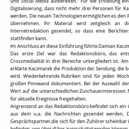
und
Social
Media
aufbereiten."
Für
die
Erstellung
ein
Digitalisierung,
dass
nicht
mehr
drei
Personen
für
Ka
werden.
Die
neuen
Technologien
ermöglichen
es
den
übernehmen.
Ihr
Material
wird
zeitgleich
an
di
Internetredaktion
gesendet,
so
dass
eine
Berichter
stattfinden kann.
Im
Anschluss
an
diese
Einführung
führte
Damian
Kacz
Das
erste
Ziel
war
das
Redaktionsbüro,
das
ent
Crossmedialität
in
drei
Bereiche
untergliedert
ist.
Am
erklärte
Kaczmarek
die
Produktion
der
Sendung,
die
b
wird.
Wiederkehrende
Rubriken
sind
für
jeden
Woch
großen
Pinnwand
dokumentiert.
Bei
der
Auswahl
de
Wert
auf
die
unterschiedlichen
Zuschauerinteressen.
für aktuelle Ereignisse freigehalten. 
Angrenzend
an
das
Redaktionsbüro
befindet
sich
ein
aus
dem
u.a.
die
Nachrichten
gesendet
werden.
Gesprächspartner,
die
sich
für
den
Zuhörer
scheinbar
befinden,
von
überall
her
zugeschaltet
werden
können.