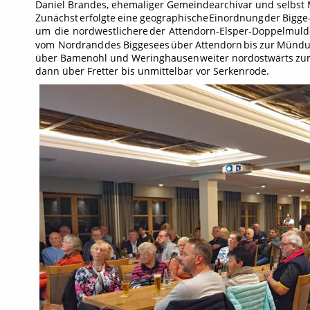
Daniel Brandes, ehemaliger Gemeindearchivar und selbst Mi
Zunächst
erfolgte
eine
geographische
Einordnung
der
Bigge
um
die
nordwestlichere
der
Attendorn-Elsper-Doppelmuld
vom
Nordrand
des
Biggesees
über
Attendorn
bis
zur
Mündu
über
Bamenohl
und
Weringhausen
weiter
nordostwärts
zu
dann über Fretter bis unmittelbar vor Serkenrode.