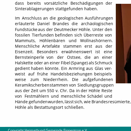
dass
bereits
vorsätzliche
Beschädigungen
der 
Sinterablagerungen stattgefunden haben. 
Im
Anschluss
an
die
geologischen
Ausführungen 
erläuterte
Daniel
Brandes
die
archäologischen 
Fundstücke
aus
der
Deutmecker
Höhle.
Unter
den 
fossilen
Tierfunden
befinden
sich
Überreste
von 
Mammuts,
Höhlenbären
und
Wollnashörnern. 
Menschliche
Artefakte
stammen
erst
aus
der 
Eisenzeit.
Besonders
erwähnenswert
ist
eine 
Bernsteinperle
von
der
Ostsee,
die
an
einer 
Halskette
oder
an
einer
Fibel
(Spange)
als
Schmuck 
gedient
haben
könnte.
Ein
Armring
aus
Glas
ver
-
weist
auf
frühe
Handelsbeziehungen
beispiels
-
weise
zum
Niederrhein.
Die
aufgefundenen 
Keramikscherben
stammen
von
Siedlungsgruppen 
aus
der
Zeit
um
550
v.
Chr.
Da
in
der
Höhle
Reste 
von
Festmählern
und
menschliche
Schädel
und 
Hände
gefunden
wurden,
lässt
sich,
wie
Brandes
resümierte,
Höhle als Bestattungsort schließen.
        Copyright Heimatbund Gemeinde Finnentrop e.V
.