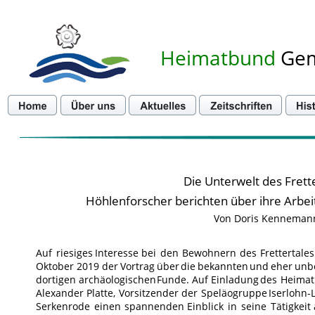
Heimatbund
 Ge
Die Unterwelt des Frett
Höhlenforscher berichten über ihre Arbe
Von Doris Kenneman
Auf
riesiges
Interesse
bei
den
Bewohnern
des
Frettertales
Oktober
2019
der
Vortrag
über
die
bekannten
und
eher
unb
dortigen
archäologischen
Funde.
Auf
Einladung
des
Heima
Alexander
Platte,
Vorsitzender
der
Speläogruppe
Iserlohn-
Serkenrode
einen
spannenden
Einblick
in
seine
Tätigkeit