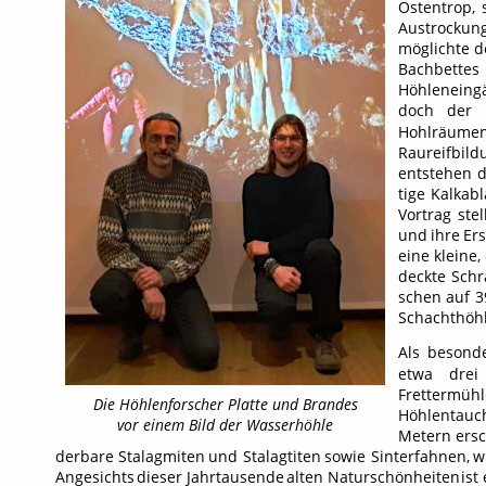
Ostentrop,
Austrockun
möglichte
d
Bachbettes
Höhleneing
doch
der
Hohlräume
Raureifbild
entstehen
d
tige
Kalkab
Vortrag
stel
und
ihre
Er
eine
kleine,
deckte
Schr
schen
auf
3
Schachthöhl
Als
besond
etwa
drei
Frettermühl
Die Höhlenforscher Platte und Brandes
Höhlentauc
vor einem Bild der Wasserhöhle 
Metern
ers
derbare
Stalagmiten
und
Stalagtiten
sowie
Sinterfahnen,
w
Angesichts
dieser
Jahrtausende
alten
Naturschönheiten
ist