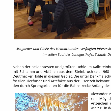
Mitglieder und Gäste des Heimatbundes  verfolgten Interess
im vollen Saal des Landgasthofes Schmitt-D
Neben
der
bekanntesten
und
größten
Höhle
im
Kalksteinb
mit
Schlamm
und
Abfällen
aus
dem
Steinbruch
seit
1968
Deutmecker
Höhle
in
diesem
Gebiet.
Die
unter
Denkmalsch
fossilen
Tierfunde
und
Artefakte
aus
der
Eisenzeit
bekannt.
den durch Sprengarbeiten für die Bahnstrecke Anfang des 2
Alexander
P
ren
Möglic
Anzeichen
wie
z.B.
in
d