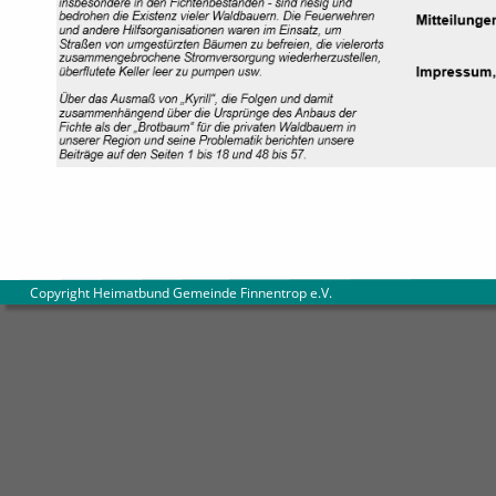
        Copyright Heimatbund Gemeinde Finnentrop e.V
.